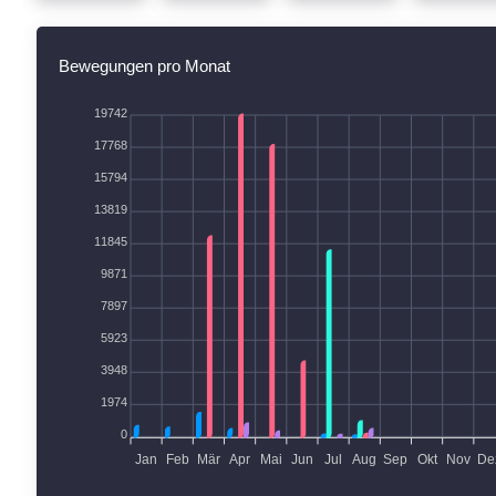
Bewegungen pro Monat
19742
17768
15794
13819
11845
9871
7897
5923
3948
1974
0
Jan
Feb
Mär
Apr
Mai
Jun
Jul
Aug
Sep
Okt
Nov
De