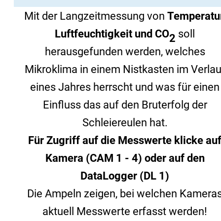
CAM 1
+ CO
CAM 2
2
CAM 3
CAM 4
+ CO
+ CO
DL 1
2
2
HOME
Medien
Das Eulenkamera