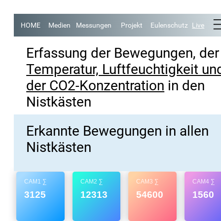
HOME
Medien
Messungen
Projekt
Eulenschutz
Live
Erfassung der Bewegungen, der
Temperatur, Luftfeuchtigkeit und
der CO2-Konzentration
in den
Nistkästen
Erkannte Bewegungen in allen
Nistkästen
Data Dashboard
CAM1 ∑
CAM2 ∑
CAM3 ∑
CAM4 ∑
3125
12313
54600
1560